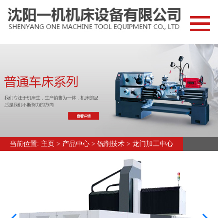
网站首页
新闻中心
常见问题
产品中心
车削技术
普通车床
当前位置:
主页
>
产品中心
>
铣削技术
>
龙门加工中心
数控车床
车铣中心
钻削技术
摇臂钻床
立式钻床