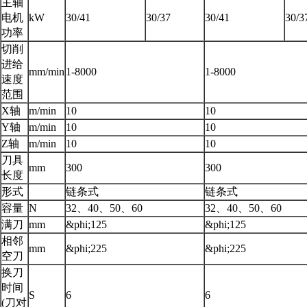
主轴
电机
kW
30/41
30/37
30/41
30/3
功率
切削
进给
mm/min
1-8000
1-8000
速度
范围
X轴
m/min
10
10
Y轴
m/min
10
10
Z轴
m/min
10
10
刀具
mm
300
300
长度
形式
链条式
链条式
容量
N
32、40、50、60
32、40、50、60
满刀
mm
&phi;125
&phi;125
相邻
mm
&phi;225
&phi;225
空刀
换刀
时间
S
6
6
(刀对