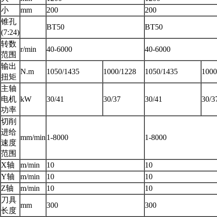
小
mm
200
200
锥孔
BT50
BT50
(7:24)
转数
r/min
40-6000
40-6000
范围
输出
N.m
1050/1435
1000/1228
1050/1435
1000
扭矩
主轴
电机
kW
30/41
30/37
30/41
30/3
功率
切削
进给
mm/min
1-8000
1-8000
速度
范围
X轴
m/min
10
10
Y轴
m/min
10
10
Z轴
m/min
10
10
刀具
mm
300
300
长度