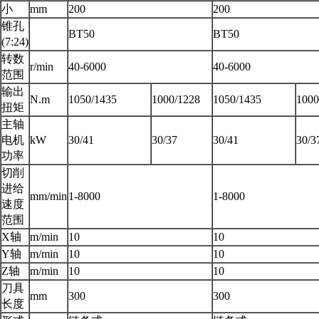
小
mm
200
200
锥孔
BT50
BT50
(7:24)
转数
r/min
40-6000
40-6000
范围
输出
N.m
1050/1435
1000/1228
1050/1435
1000
扭矩
主轴
电机
kW
30/41
30/37
30/41
30/3
功率
切削
进给
mm/min
1-8000
1-8000
速度
范围
X轴
m/min
10
10
Y轴
m/min
10
10
Z轴
m/min
10
10
刀具
mm
300
300
长度