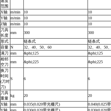
速度
范围
X轴
m/min
10
10
Y轴
m/min
10
10
Z轴
m/min
10
10
刀具
mm
300
300
长度
形式
链条式
链条式
容量
N
32、40、50、60
32、40、50、
满刀
mm
&phi;125
&phi;125
相邻
mm
&phi;225
&phi;225
空刀
换刀
时间
S
6
6
(刀对
刀)
刀具
kg
20
20
重量
X轴
mm
0.035(0.020带光栅尺)
0.040(0.02
Y轴
mm
0.030(0.020带光栅尺)
0.030(0.02