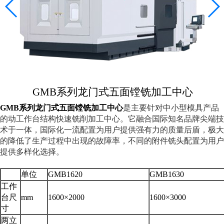
铣削技术
普通铣床
立式加工中心
卧式加工中心
龙门加工中心
GMB系列龙门式五面镗铣加工中心
高速加工中心
GMB系列龙门式五面镗铣加工中心
是主要针对中小型模具产品
镗削技术
的动工作台结构快速铣削加工中心。它融合国际知名品牌尖端技
数控镗床
术于一体，国际化一流配置为用户提供强有力的质量后盾，极大
的降低了生产过程中出现的故障率，不同的附件铣头配置为用户
卧式镗床
提供多样化选择。
关于一机
单位
GMB1620
GMB1630
联系我们
工作
台尺
mm
1600×2000
1600×3000
寸
两立