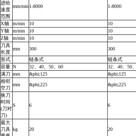
进给
mm/min
1-8000
1-8000
速度
范围
X轴
m/min
10
10
Y轴
m/min
10
10
Z轴
m/min
10
10
刀具
mm
300
300
长度
形式
链条式
链条式
容量
N
32、40、50、60
32、40、50、
满刀
mm
&phi;125
&phi;125
相邻
mm
&phi;225
&phi;225
空刀
换刀
时间
S
6
6
(刀对
刀)
最大
刀具
kg
20
20
重量