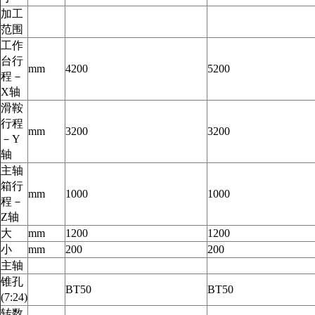
加工
范围
工作
台行
mm
4200
5200
程－
X轴
滑鞍
行程
mm
3200
3200
－Y
轴
主轴
箱行
mm
1000
1000
程－
Z轴
大
mm
1200
1200
小
mm
200
200
主轴
锥孔
BT50
BT50
(7:24)
转数