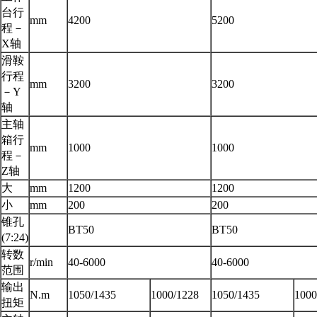
台行
mm
4200
5200
程－
X轴
滑鞍
行程
mm
3200
3200
－Y
轴
主轴
箱行
mm
1000
1000
程－
Z轴
大
mm
1200
1200
小
mm
200
200
锥孔
BT50
BT50
(7:24)
转数
r/min
40-6000
40-6000
范围
输出
N.m
1050/1435
1000/1228
1050/1435
1000
扭矩