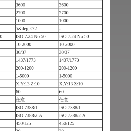
3600
3600
2700
2700
1000
1000
5&deg;×72
-
50
ISO 7:24 No 50
ISO 7:24 No 50
10-2000
10-2000
30/37
30/37
1437/1773
1437/1773
200-1200
200-1200
1-5000
1-5000
X,Y:13 Z:10
X,Y:13 Z:10
60
60
任意
任意
ISO 7388/1
ISO 7388/1
ISO 7388/2-A
ISO 7388/2-A
450/125
450/125