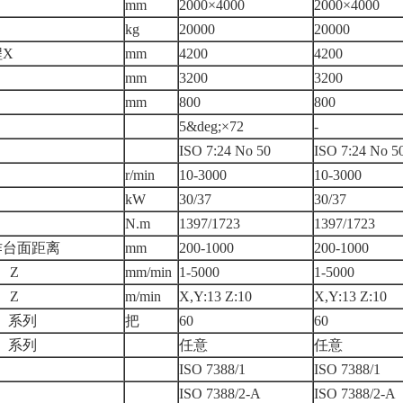
mm
2000×4000
2000×4000
kg
20000
20000
X
mm
4200
4200
mm
3200
3200
mm
800
800
5&deg;×72
-
ISO 7:24 No 50
ISO 7:24 No 5
r/min
10-3000
10-3000
kW
30/37
30/37
N.m
1397/1723
1397/1723
作台面距离
mm
200-1000
200-1000
、Z
mm/min
1-5000
1-5000
、Z
m/min
X,Y:13 Z:10
X,Y:13 Z:10
）系列
把
60
60
）系列
任意
任意
ISO 7388/1
ISO 7388/1
ISO 7388/2-A
ISO 7388/2-A