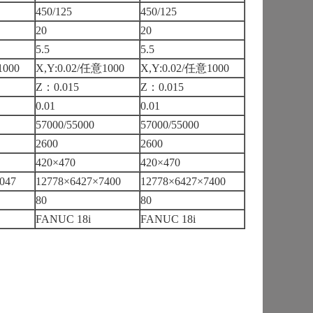
450/125
450/125
20
20
5.5
5.5
1000
X,Y:0.02/任意1000
X,Y:0.02/任意1000
Z：0.015
Z：0.015
0.01
0.01
57000/55000
57000/55000
2600
2600
420×470
420×470
047
12778×6427×7400
12778×6427×7400
80
80
FANUC 18i
FANUC 18i