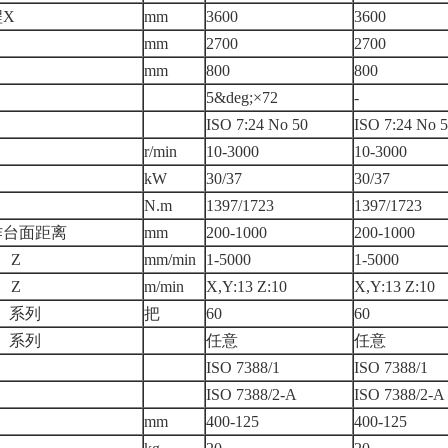
X
mm
3600
3600
mm
2700
2700
mm
800
800
5&deg;×72
-
ISO 7:24 No 50
ISO 7:24 No 
r/min
10-3000
10-3000
kW
30/37
30/37
N.m
1397/1723
1397/1723
作台面距离
mm
200-1000
200-1000
、Z
mm/min
1-5000
1-5000
、Z
m/min
X,Y:13 Z:10
X,Y:13 Z:10
）系列
把
60
60
）系列
任意
任意
ISO 7388/1
ISO 7388/1
ISO 7388/2-A
ISO 7388/2-A
mm
400-125
400-125