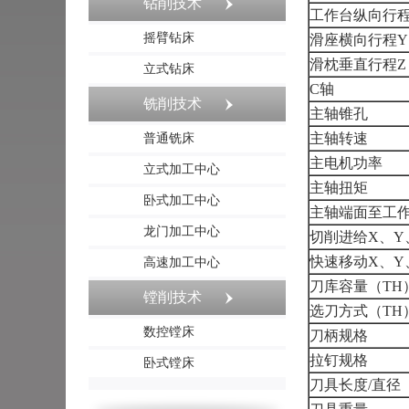
钻削技术
工作台纵向行程
摇臂钻床
滑座横向行程Y
滑枕垂直行程Z
立式钻床
C轴
铣削技术
主轴锥孔
主轴转速
普通铣床
主电机功率
立式加工中心
主轴扭矩
卧式加工中心
主轴端面至工
龙门加工中心
切削进给X、Y
快速移动X、Y
高速加工中心
刀库容量（TH
镗削技术
选刀方式（TH
数控镗床
刀柄规格
拉钉规格
卧式镗床
刀具长度/直径