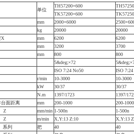
TH57200×600
TH57250
单位
TK57200×600
TK57250
mm
2000×6000
2500×60
kg
20000
20000
X
mm
6200
6200
mm
3200
3700
mm
800
800
5&deg;×72
5&deg;×
ISO 7:24 No50
ISO 7:24
r/min
10-3000
10-3000
kW
30/37
30/37
N.m
1397/1723
1397/172
作台面距离
mm
200-1000
200-1000
、Z
mm/min
1-500n
1-500n
、Z
m/min
X,Y:13 Z:10
X,Y:13 Z
）系列
把
40
40