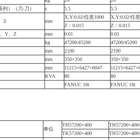
kg
20
20
系列）（刀-刀）
s
5.5
5.5
X,Y:0.02/任意1000
X,Y:0.02/任意
、Z
mm
Z：0.015
Z：0.015
、Y、Z
mm
0.01
0.01
kg
47200/45200
47200/45200
mm
2100
2100
mm
350×350
350×350
mm
11215×6427×6047
11215×6427×
KVA
80
80
FANUC 18i
FANUC 18i
TH57200×400
TH57200×400/
单位
TK57200×400
TH57200×400/