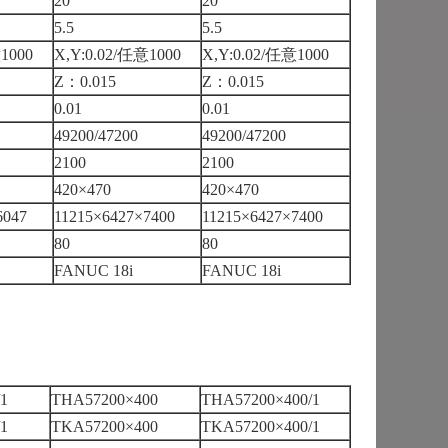
20
20
5.5
5.5
1000
X,Y:0.02/任意1000
X,Y:0.02/任意1000
Z：0.015
Z：0.015
0.01
0.01
49200/47200
49200/47200
2100
2100
420×470
420×470
6047
11215×6427×7400
11215×6427×7400
80
80
FANUC 18i
FANUC 18i
1
THA57200×400
THA57200×400/1
1
TKA57200×400
TKA57200×400/1