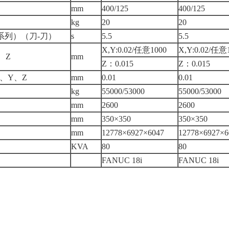
mm
400/125
400/125
kg
20
20
系列）（刀-刀）
s
5.5
5.5
X,Y:0.02/任意1000
X,Y:0.02/任意
、Z
mm
Z：0.015
Z：0.015
、Y、Z
mm
0.01
0.01
kg
55000/53000
55000/53000
mm
2600
2600
mm
350×350
350×350
mm
12778×6927×6047
12778×6927×6
KVA
80
80
FANUC 18i
FANUC 18i