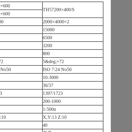
×600
TH57200×400/S
×600
00
2000×4000×2
15000
6500
3200
800
72
5&deg;×72
 No50
ISO 7:24 No50
10-3000
30/37
3
1397/1723
200-1000
1-500n
:10
X,Y:13 Z:10
40