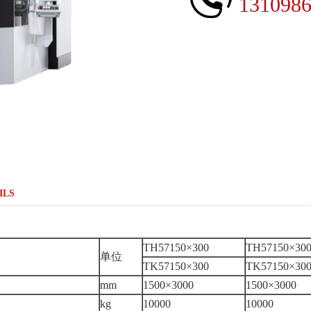
131098
ILS
TH57150×300
TH57150×300
单位
TK57150×300
TK57150×300
mm
1500×3000
1500×3000
kg
10000
10000