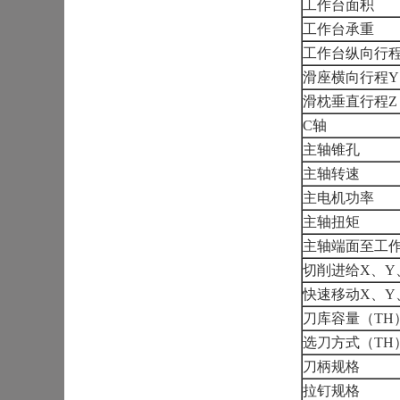
工作台面积
工作台承重
工作台纵向行程
滑座横向行程Y
滑枕垂直行程Z
C轴
主轴锥孔
主轴转速
主电机功率
主轴扭矩
主轴端面至工
切削进给X、Y
快速移动X、Y
刀库容量（TH
选刀方式（TH
刀柄规格
拉钉规格