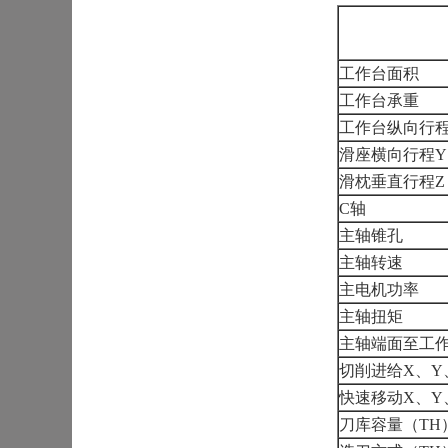
工作台面积
工作台承重
工作台纵向行程
滑座横向行程Y
滑枕垂直行程Z
C轴
主轴锥孔
主轴转速
主电机功率
主轴扭矩
主轴端面至工
切削进给X、Y
快速移动X、Y
刀库容量（TH