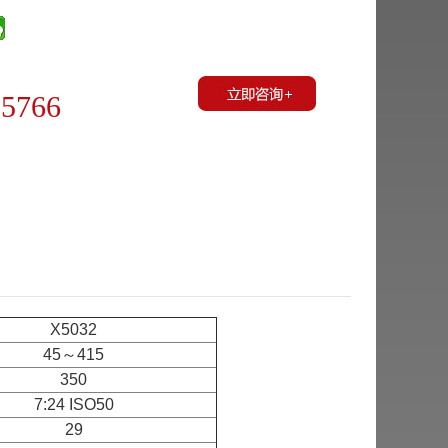
65766
X5032
45～415
350
7:24 ISO50
29