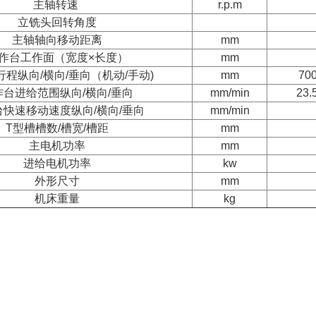
主轴转速
r.p.m
立铣头回转角度
主轴轴向移动距离
mm
作台工作面（宽度×长度）
mm
程纵向/横向/垂向（机动/手动)
mm
700
作台进给范围纵向/横向/垂向
mm/min
23.
台快速移动速度纵向/横向/垂向
mm/min
T型槽槽数/槽宽/槽距
mm
主电机功率
mm
进给电机功率
kw
外形尺寸
mm
机床重量
kg