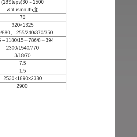
(18Steps)30～1500
&plusmn;45度
70
320×1325
/880、 255/240/370/350
5～1180/15～786/8～394
2300/1540/770
3/18/70
7.5
1.5
2530×1890×2380
2900