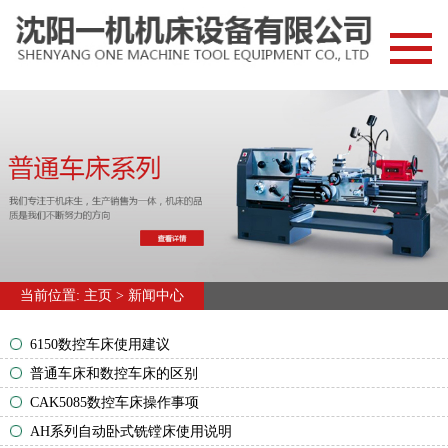
网站首页
新闻中心
常见问题
产品中心
车削技术
普通车床
当前位置:
主页
>
新闻中心
数控车床
车铣中心
6150数控车床使用建议
钻削技术
普通车床和数控车床的区别
摇臂钻床
CAK5085数控车床操作事项
AH系列自动卧式铣镗床使用说明
立式钻床