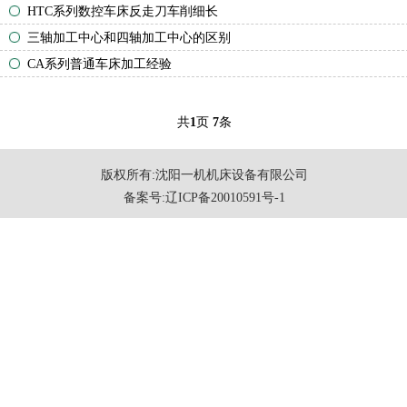
HTC系列数控车床反走刀车削细长
铣削技术
三轴加工中心和四轴加工中心的区别
普通铣床
CA系列普通车床加工经验
立式加工中心
卧式加工中心
共
1
页
7
条
龙门加工中心
高速加工中心
版权所有:沈阳一机机床设备有限公司
备案号:
辽ICP备20010591号-1
镗削技术
数控镗床
卧式镗床
关于一机
联系我们